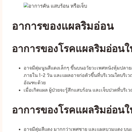
อาการของแผลริมอ่อน
อาการของโรคแผลริมอ่อนใน
อาจมีตุ่มนูนสีแดงเล็กๆ ขึ้นบนอวัยวะเพศหนังหุ้มปลา
ภายใน 1-2 วัน และแผลอาจก่อตัวขึ้นที่บริเวณใดบริเว
อัณฑะด้วย
เมื่อเกิดแผล ผู้ป่วยจะรู้สึกแสบร้อน และเจ็บปวดที่บร
อาการของโรคแผลริมอ่อนในผ
อาจมีตุ่มสีแดง มากกว่าเพศชาย และแผลบวมแดง บน