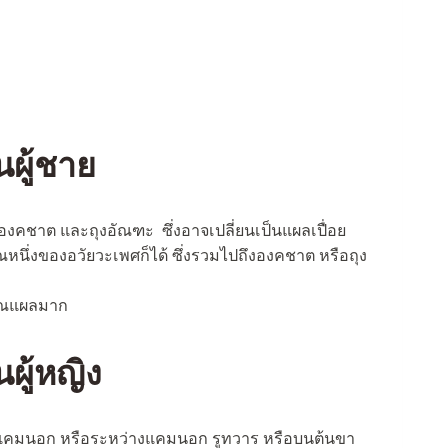
ผู้ชาย
ยองคชาต และถุงอัณฑะ ซึ่งอาจเปลี่ยนเป็นแผลเปื่อย
ณหนึ่งของอวัยวะเพศก็ได้ ซึ่งรวมไปถึงองคชาต หรือถุง
ิเวณแผลมาก
ู้หญิง
แคมนอก หรือระหว่างแคมนอก รูทวาร หรือบนต้นขา