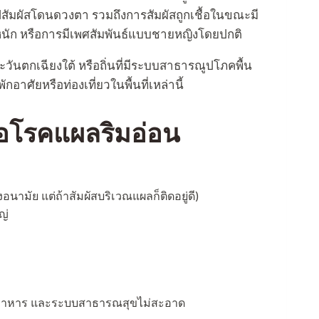
อไปสัมผัสโดนดวงตา รวมถึงการสัมผัสถูกเชื้อในขณะมี
หนัก หรือการมีเพศสัมพันธ์แบบชายหญิงโดยปกติ
ันตกเฉียงใต้ หรือถิ่นที่มีระบบสาธารณูปโภคพื้น
อาศัยหรือท่องเที่ยวในพื้นที่เหล่านี้
ชื้อโรคแผลริมอ่อน
อนามัย แต่ถ้าสัมผัสบริเวณแผลก็ติดอยู่ดี)
หญ่
ย น้ำ อาหาร และระบบสาธารณสุขไม่สะอาด