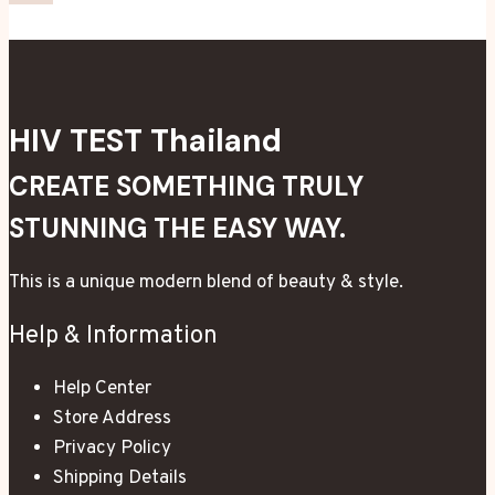
กับ
เอ
ช
ไอวี:
HIV TEST Thailand
ทำไม
กลุ่ม
CREATE SOMETHING TRULY
นี้
STUNNING THE EASY WAY.
ยัง
เสี่ยง
This is a unique modern blend of beauty & style.
สูง
Help & Information
Help Center
Store Address
Privacy Policy
Shipping Details