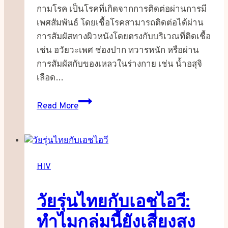
กามโรค เป็นโรคที่เกิดจากการติดต่อผ่านการมี
เพศสัมพันธ์ โดยเชื้อโรคสามารถติดต่อได้ผ่าน
การสัมผัสทางผิวหนังโดยตรงกับบริเวณที่ติดเชื้อ
เช่น อวัยวะเพศ ช่องปาก ทวารหนัก หรือผ่าน
การสัมผัสกับของเหลวในร่างกาย เช่น น้ำอสุจิ
เลือด…
โรค
Read More
ติดต่อ
ทาง
เพศ
สัมพันธ์
HIV
|
Sexually
วัยรุ่นไทยกับเอชไอวี:
Transmitted
Diseases
ทำไมกลุ่มนี้ยังเสี่ยงสูง