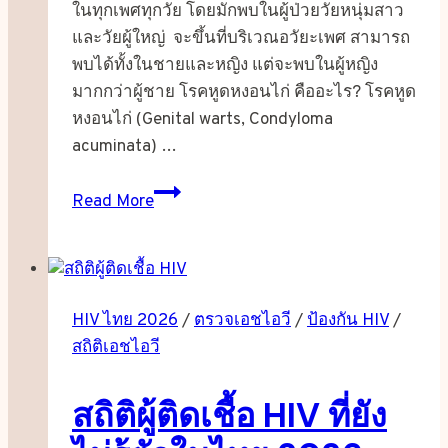
ในทุกเพศทุกวัย โดยมักพบในผู้ป่วยวัยหนุ่มสาว
และวัยผู้ใหญ่ จะขึ้นที่บริเวณอวัยะเพศ สามารถ
พบได้ทั้งในชายและหญิง แต่จะพบในผู้หญิง
มากกว่าผู้ชาย โรคหูดหงอนไก่ คืออะไร? โรคหูด
หงอนไก่ (Genital warts, Condyloma
acuminata) …
หูด
Read More
หงอน
ไก่…
ป้องกัน
ได้
HIV ไทย 2026
/
ตรวจเอชไอวี
/
ป้องกัน HIV
/
อย่างไร
สถิติเอชไอวี
?
สถิติผู้ติดเชื้อ HIV ที่ยัง