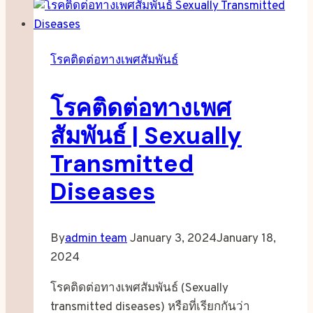
เชื้อ
HIV
ที่
โรคติดต่อทางเพศสัมพันธ์
ยัง
ไม่รู้
โรคติดต่อทางเพศ
ตัว
ใน
สัมพันธ์ | Sexually
ไทย
Transmitted
2026
ตัวเลข
Diseases
จริง
สาเหตุ
และ
By
admin team
January 3, 2024
January 18,
วิธี
2024
ป้องกัน
โรคติดต่อทางเพศสัมพันธ์ (Sexually
transmitted diseases) หรือที่เรียกกันว่า