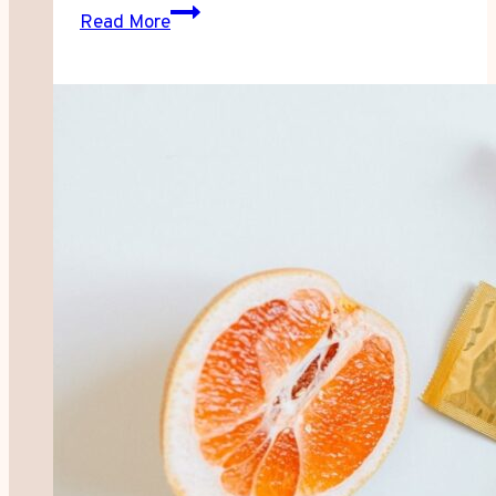
ฝี
Read More
ที่
อวัยวะ
เพศ
รักษา
อย่างไร?