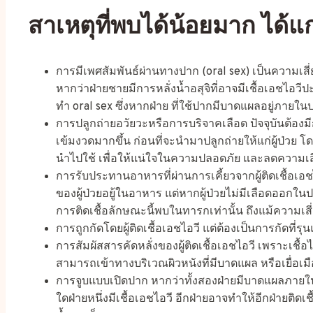
สาเหตุที่พบได้น้อยมาก ได้แก
การมีเพศสัมพันธ์ผ่านทางปาก (oral sex) เป็นความเสี่ย
หากว่าฝ่ายชายมีการหลั่งน้ำอสุจิที่อาจมีเชื้อเอชไอ
ทำ oral sex ซึ่งหากฝ่าย ที่ใช้ปากมีบาดแผลอยู่ภายในป
การปลูกถ่ายอวัยวะหรือการบริจาคเลือด ปัจจุบันต้องมีก
เข้มงวดมากขึ้น ก่อนที่จะนำมาปลูกถ่ายให้แก่ผู้ป่วย 
นำไปใช้ เพื่อให้แน่ใจในความปลอดภัย และลดความเสี่
การรับประทานอาหารที่ผ่านการเคี้ยวจากผู้ติดเชื้อเอชไ
ของผู้ป่วยอยู้ในอาหาร แต่หากผู้ป่วยไม่มีเลือดออกใ
การติดเชื้อลักษณะนี้พบในทารกเท่านั้น ถึงแม้ความเสี่ย
การถูกกัดโดยผู้ติดเชื้อเอชไอวี แต่ต้องเป็นการกัดที่ร
การสัมผัสสารคัดหลั่งของผู้ติดเชื้อเอชไอวี เพราะเชื้อ
สามารถเข้าทางบริเวณผิวหนังที่มีบาดแผล หรือเยื่อ
การจูบแบบเปิดปาก หากว่าทั้งสองฝ่ายมีบาดแผลภายใ
ใดฝ่ายหนึ่งมีเชื้อเอชไอวี อีกฝ่ายอาจทำให้อีกฝ่ายติดเชื