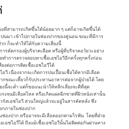
่
งที่สามารถเกิดขึ้นได้น้อยมาก ๆ แต่ก็อาจเกิดขึ้นได้
วีปะปนมา เข้าไปภายในช่องปากของคู่นอน ขณะที่มีการ
าก ก็จะทำให้ได้รับความเสี่ยงนี้
ารคัดกรองผู้บริจาคเลือด หรือผู้ที่บริจาคอวัยวะอย่าง
โดยทำการตรวจสอบหาเชื้อเอชไอวีอีกครั้งทุกครั้งก่อน
ยงต่อการติดเชื้อเอชไอวีได้
อวี เนื่องจากจะเกิดการปนเปื้อนเชื้อได้หากมีเลือด
นปากขณะเคี้ยวก็รับประทานอาหารต่อจากผู้ป่วยได้ โดย
งนี้จะต่ำ แต่ก็ขอแนะนำให้หลีกเลี่ยงจะดีที่สุด
ุนแรงจนมีเลือดไหล หรือเกิดแผลฉีกขาดที่ผิวหนังเท่านั้น
ไวรัสเอชไอวี ส่วนใหญ่แล้วจะอยู่ในสารคัดหลั่ง ซึ่ง
เมือกภายในช่องปาก
นช่องปาก หรืออาจจะมีเลือดออกตามไรฟัน โดยที่ฝ่าย
้อเอชไอวีได้ ถึงแม้เชื้อเอชไอวีนั้นไม่ติดต่อกันผ่านทาง